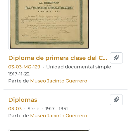
Diploma de primera clase del Conservatorio de Música y Declamación, acreditando la finalización de los estudios de Harmonía de Jacinto Guerrero
Añadi
03-03-MG-129
·
Unidad documental simple
·
1917-11-22
Parte de
Museo Jacinto Guerrero
Diplomas
Añadi
03-03
·
Serie
·
1917 - 1951
Parte de
Museo Jacinto Guerrero