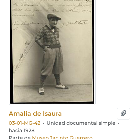
Amalia de Isaura
Añadi
03-01-MG-42
·
Unidad documental simple
·
hacia 1928
Parte de
Museo Jacinto Guerrero