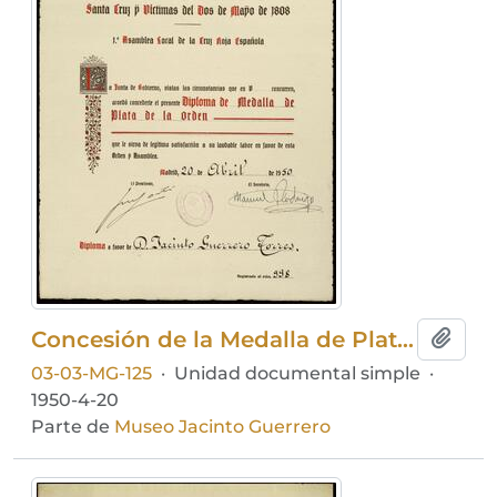
Concesión de la Medalla de Plata de la Orden Española y Humanitaria de la Santa Cruz y Víctimas del dos de mayo de 1808 a Jacinto Guerrero
Añadi
03-03-MG-125
·
Unidad documental simple
·
1950-4-20
Parte de
Museo Jacinto Guerrero