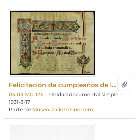
Felicitación de cumpleaños de la Agrupación Musical Guerrero a Jacinto Guerrero
Añadi
03-03-MG-123
·
Unidad documental simple
·
1931-8-17
Parte de
Museo Jacinto Guerrero