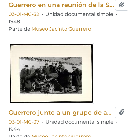
Guerrero en una reunión de la Sociedad General de Autores
Añadi
03-01-MG-32
·
Unidad documental simple
·
1948
Parte de
Museo Jacinto Guerrero
Guerrero junto a un grupo de amigos
Añadi
03-01-MG-37
·
Unidad documental simple
·
1944
Parte de
Museo Jacinto Guerrero