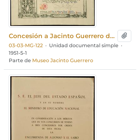
Concesión a Jacinto Guerrero de la Medalla de Plata al mérito en el trabajo
Añadi
03-03-MG-122
·
Unidad documental simple
·
1951-5-1
Parte de
Museo Jacinto Guerrero