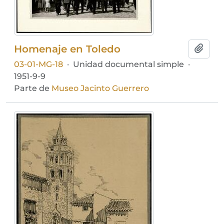
Homenaje en Toledo
Añadi
03-01-MG-18
·
Unidad documental simple
·
1951-9-9
Parte de
Museo Jacinto Guerrero