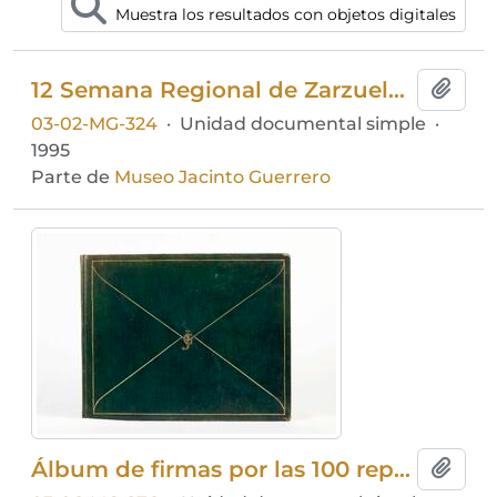
Muestra los resultados con objetos digitales
12 Semana Regional de Zarzuela dedicada al Maestro Jacinto Guerrero
Añadi
03-02-MG-324
·
Unidad documental simple
·
1995
Parte de
Museo Jacinto Guerrero
Álbum de firmas por las 100 representaciones de El sobre verde
Añadi