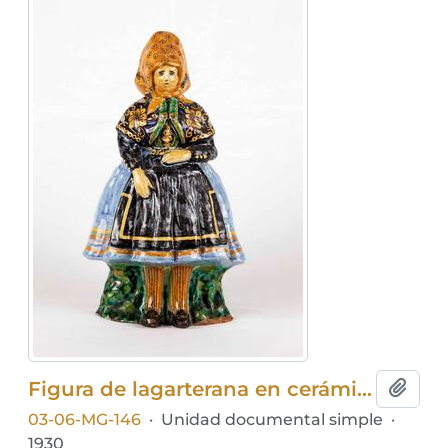
Figura de lagarterana en cerámica
Añadi
03-06-MG-146
·
Unidad documental simple
·
1930