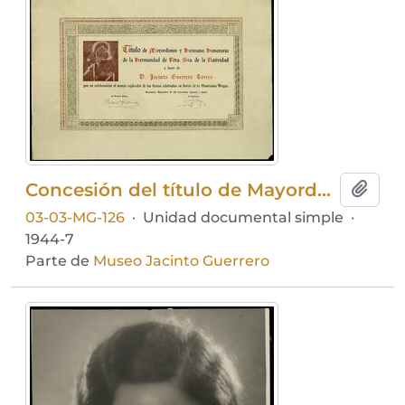
Concesión del título de Mayordomo y Hermano Honorario de la Hermandad de Nuestra Señora de la Natividad a Jacinto Guerrero
Añadi
03-03-MG-126
·
Unidad documental simple
·
1944-7
Parte de
Museo Jacinto Guerrero