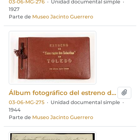
03-06-MG-276
·
Unidad documental simple
·
1927
Parte de
Museo Jacinto Guerrero
Álbum fotográfico del estreno de Tiene razón don Sebastián
Añadi
03-06-MG-275
·
Unidad documental simple
·
1944
Parte de
Museo Jacinto Guerrero