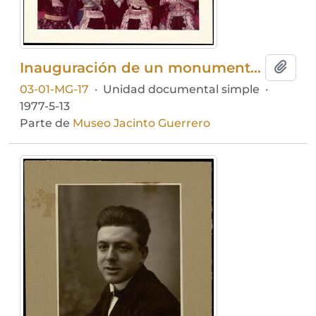
Inauguración de un monumento en homenaje a Jacinto Guerrero
Añadi
03-01-MG-17
·
Unidad documental simple
·
1977-5-13
Parte de
Museo Jacinto Guerrero