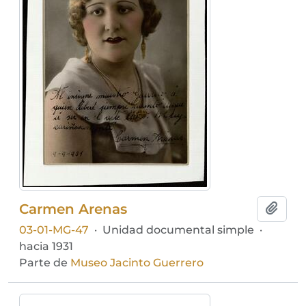
Carmen Arenas
Añadi
03-01-MG-47
·
Unidad documental simple
·
hacia 1931
Parte de
Museo Jacinto Guerrero