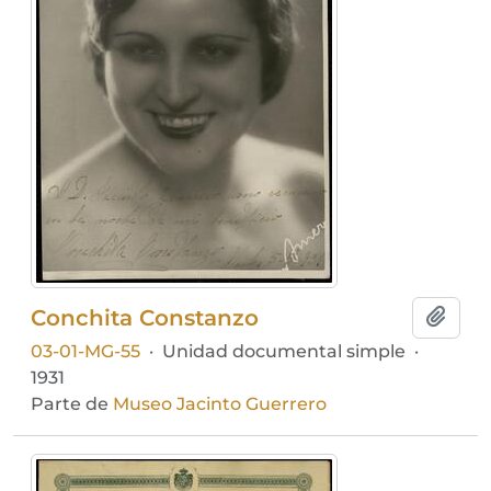
Conchita Constanzo
Añadi
03-01-MG-55
·
Unidad documental simple
·
1931
Parte de
Museo Jacinto Guerrero