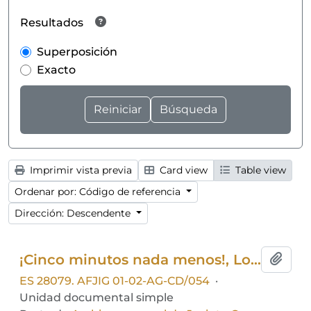
Resultados
Superposición
Exacto
Imprimir vista previa
Card view
Table view
Ordenar por: Código de referencia
Dirección: Descendente
¡Cinco minutos nada menos!, Los países bajos, Sole la peletera
Añadi
ES 28079. AFJIG 01-02-AG-CD/054
·
Unidad documental simple