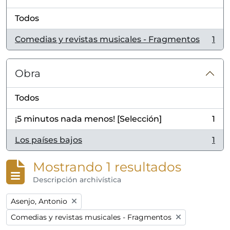
Todos
Comedias y revistas musicales - Fragmentos
1
, 1 resultados
Obra
Todos
¡5 minutos nada menos! [Selección]
1
, 1 resultados
Los países bajos
1
, 1 resultados
Mostrando 1 resultados
Descripción archivística
Remove filter:
Asenjo, Antonio
Remove filter:
Comedias y revistas musicales - Fragmentos