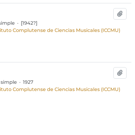
Añadi
simple
·
[1942?]
tituto Complutense de Ciencias Musicales (ICCMU)
Añadi
 simple
·
1927
tituto Complutense de Ciencias Musicales (ICCMU)