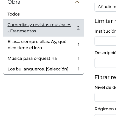
Obra
Añadir n
Todos
Limitar 
Comedias y revistas musicales
2
, 2 resultados
- Fragmentos
Institució
Ellas... siempre ellas. Ay, qué
1
, 1 resultados
pico tiene el loro
Descripció
Música para orquestina
1
, 1 resultados
Los bullangueros. [Selección]
1
, 1 resultados
Filtrar r
Nivel de d
Régimen d