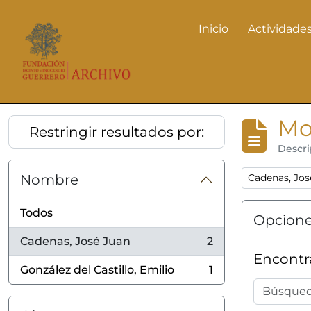
Skip to main content
Inicio
Actividades
Actividades
Mo
Restringir resultados por:
Descri
Remove filter
Nombre
Cadenas, Jos
Todos
Opcione
Cadenas, José Juan
2
, 2 resultados
Encontra
González del Castillo, Emilio
1
, 1 resultados