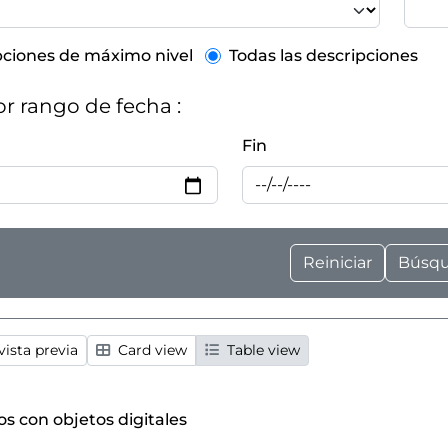
el description filter
pciones de máximo nivel
Todas las descripciones
por rango de fecha :
Fin
ista previa
Card view
Table view
os con objetos digitales