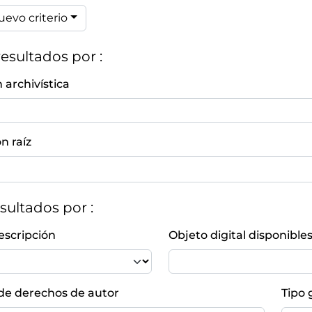
uevo criterio
resultados por :
n archivística
n raíz
esultados por :
escripción
Objeto digital disponible
e derechos de autor
Tipo 