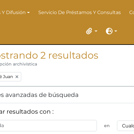
 Y Difusión
Servicio De Préstamos Y Consultas
C
 Y Difusión
Portapapeles
Idioma
strando 2 resultados
pción archivística
:
é Juan
s avanzadas de búsqueda
r resultados con :
en