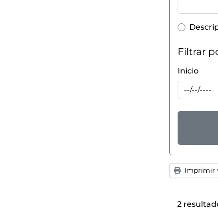
Top-lev
Descri
Filtrar 
Inicio
Imprimir v
2 resultad