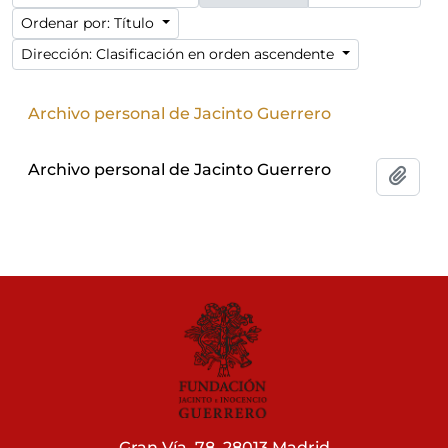
Ordenar por: Título
Dirección: Clasificación en orden ascendente
Archivo personal de Jacinto Guerrero
Archivo personal de Jacinto Guerrero
Añadi
Gran Vía, 78. 28013 Madrid