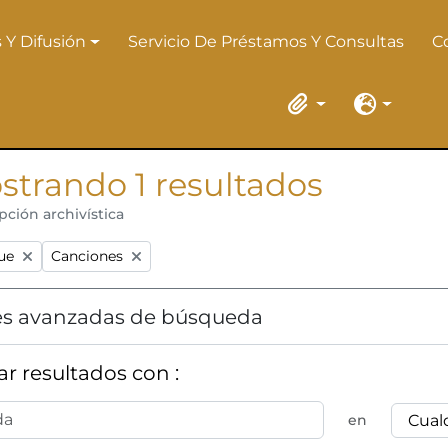
 Y Difusión
Servicio De Préstamos Y Consultas
C
 Y Difusión
Portapapeles
Idioma
strando 1 resultados
pción archivística
:
Remove filter:
ue
Canciones
s avanzadas de búsqueda
r resultados con :
en