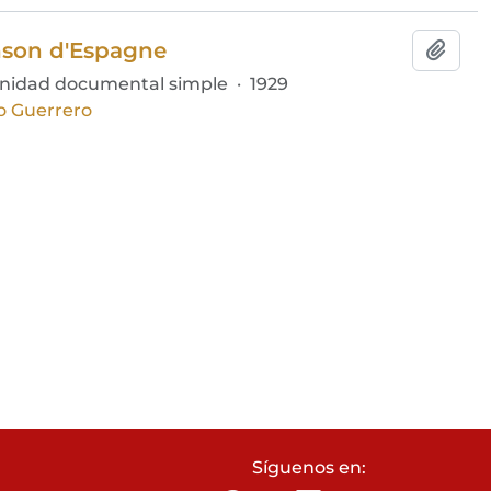
nson d'Espagne
Añadi
nidad documental simple
·
1929
o Guerrero
Síguenos en: