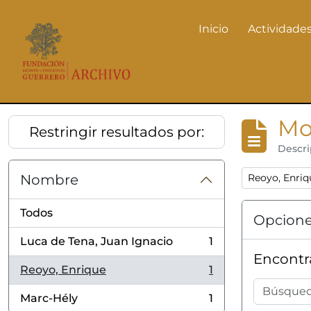
Skip to main content
Inicio
Actividades
Actividades
Mo
Restringir resultados por:
Descri
Remove filter
Nombre
Reoyo, Enriq
Todos
Opcione
Luca de Tena, Juan Ignacio
1
, 1 resultados
Encontra
Reoyo, Enrique
1
, 1 resultados
Marc-Hély
1
, 1 resultados