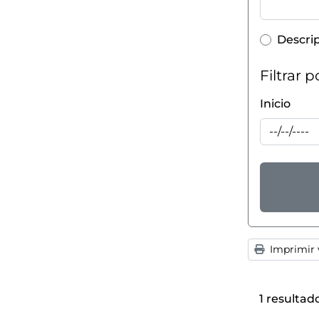
Top-lev
Descri
Filtrar 
Inicio
Imprimir v
1 resultad