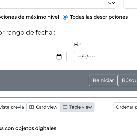
el description filter
pciones de máximo nivel
Todas las descripciones
por rango de fecha :
Fin
ista previa
Card view
Table view
Ordenar p
os con objetos digitales