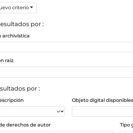
uevo criterio
resultados por :
n archivística
n raíz
esultados por :
escripción
Objeto digital disponible
e derechos de autor
Tipo 