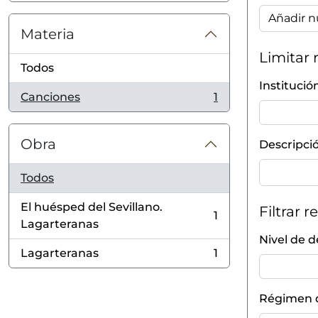
Añadir n
Materia
Limitar 
Todos
Institució
Canciones
1
, 1 resultados
Obra
Descripció
Todos
El huésped del Sevillano.
Filtrar r
1
, 1 resultados
Lagarteranas
Nivel de d
Lagarteranas
1
, 1 resultados
Régimen d