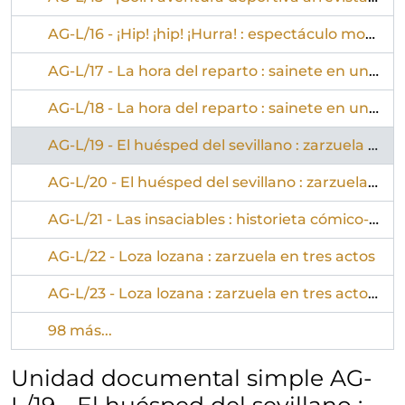
AG-L/16 - ¡Hip! ¡hip! ¡Hurra! : espectáculo moderno en dieciocho cuadros
AG-L/17 - La hora del reparto : sainete en un acto, dividido en tres cuadros
AG-L/18 - La hora del reparto : sainete en un acto, dividido en tres cuadros
AG-L/19 - El huésped del sevillano : zarzuela en dos actos, el segundo dividido en dos cuadros, en prosa y verso
AG-L/20 - El huésped del sevillano : zarzuela en dos actos, el segundo dividido en dos cuadros, en prosa y verso
AG-L/21 - Las insaciables : historieta cómico-vodevilesca en doce cuadros y apoteosis considerados, como tres actos
AG-L/22 - Loza lozana : zarzuela en tres actos
AG-L/23 - Loza lozana : zarzuela en tres actos y cinco cuadros, en verso
98 más...
Unidad documental simple AG-
L/19 - El huésped del sevillano :