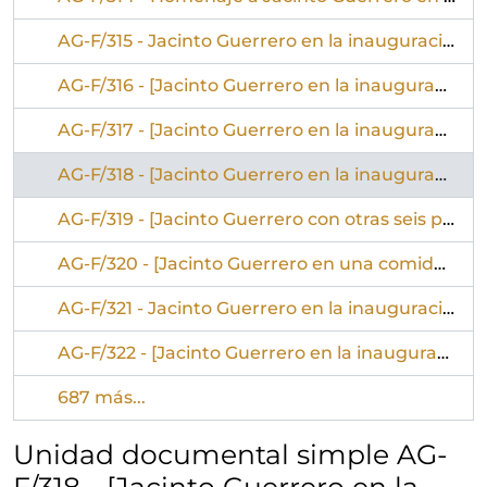
AG-F/315 - Jacinto Guerrero en la inauguración de la calle Trástamara
AG-F/316 - [Jacinto Guerrero en la inauguración de la calle Trástamara, en Toledo, dedicada a él]
AG-F/317 - [Jacinto Guerrero en la inauguración de la calle Trástamara, en Toledo, dedicada a él]
AG-F/318 - [Jacinto Guerrero en la inauguración de la calle Trástamara, en Toledo, dedicada a él]
AG-F/319 - [Jacinto Guerrero con otras seis personas en la escalinata de un edificio en Madrid]
AG-F/320 - [Jacinto Guerrero en una comida en Madrid con un grupo numeroso]
AG-F/321 - Jacinto Guerrero en la inauguración de la calle Trastámara, en Toledo
AG-F/322 - [Jacinto Guerrero en la inauguración de la calle Trastámara, en Toledo, dedicada a él]
687 más...
Unidad documental simple AG-
F/318 - [Jacinto Guerrero en la