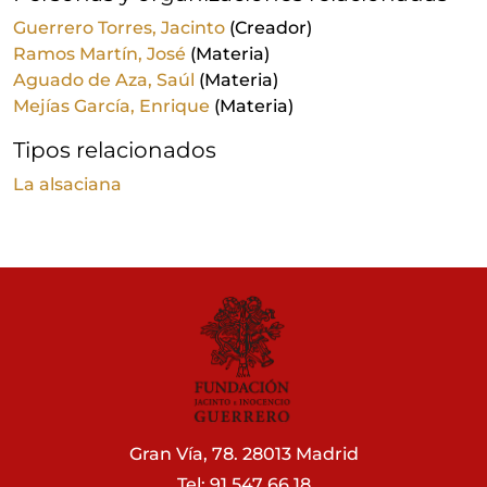
Guerrero Torres, Jacinto
(Creador)
Ramos Martín, José
(Materia)
Aguado de Aza, Saúl
(Materia)
Mejías García, Enrique
(Materia)
Tipos relacionados
La alsaciana
Gran Vía, 78. 28013 Madrid
Tel: 91 547 66 18