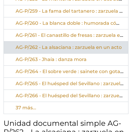
AG-P/259 - La fama del tartanero : zarzuela en tres actos
AG-P/260 - La blanca doble : humorada cómico-lírica en dos actos
AG-P/261 - El canastillo de fresas : zarzuela en siete cuadros y una evocación, distribuidos en dos actos
AG-P/262 - La alsaciana : zarzuela en un acto
AG-P/263 - Jhaía : danza mora
AG-P/264 - El sobre verde : sainete con gotas de revista en dos actos
AG-P/265 - El huésped del Sevillano : zarzuela en dos actos
AG-P/266 - El huésped del Sevillano : zarzuela en dos actos : en el centenario del nacimiento de Jacinto Guerrero
37 más...
Unidad documental simple AG-
P/262 - La alsaciana : zarzuela en